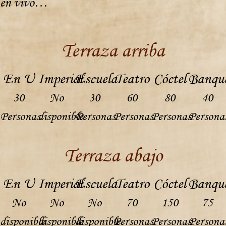
en vivo…
Terraza arriba
En U
Imperial
Escuela
Teatro
Cóctel
Banqu
30
No
30
60
80
40
Personas
disponible
Personas
Personas
Personas
Persona
Terraza abajo
En U
Imperial
Escuela
Teatro
Cóctel
Banqu
No
No
No
70
150
75
disponible
disponible
disponible
Personas
Personas
Persona