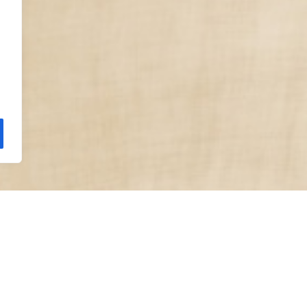
Chiringuito
ano tiene un estilo mediterráneo, alegre y desenfadado, 