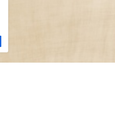
Bares
zonas de barra. La más grande es nuestra Taberna, en el 
guo horno, también hay otros bares pequeños, pero no por 