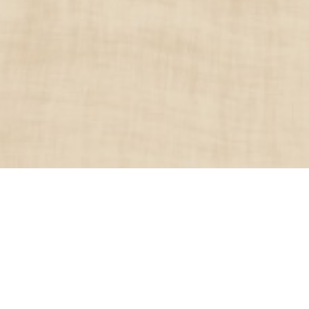
comedor La Prensa, pero tanto en
eso menos acogedores.