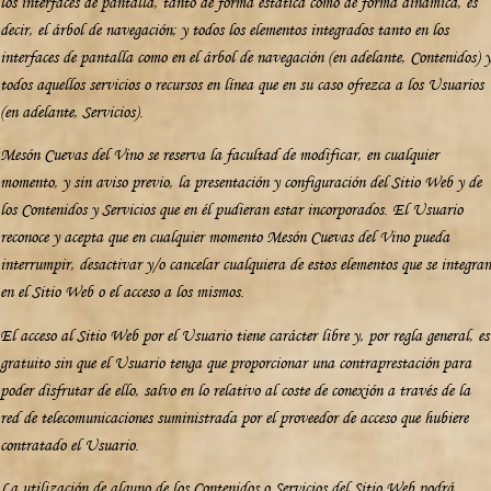
los interfaces de pantalla, tanto de forma estática como de forma dinámica, es
decir, el árbol de navegación; y todos los elementos integrados tanto en los
interfaces de pantalla como en el árbol de navegación (en adelante, Contenidos) y
todos aquellos servicios o recursos en línea que en su caso ofrezca a los Usuarios
(en adelante, Servicios).
Mesón Cuevas del Vino se reserva la facultad de modificar, en cualquier
momento, y sin aviso previo, la presentación y configuración del Sitio Web y de
los Contenidos y Servicios que en él pudieran estar incorporados. El Usuario
reconoce y acepta que en cualquier momento Mesón Cuevas del Vino pueda
interrumpir, desactivar y/o cancelar cualquiera de estos elementos que se integran
en el Sitio Web o el acceso a los mismos.
El acceso al Sitio Web por el Usuario tiene carácter libre y, por regla general, es
gratuito sin que el Usuario tenga que proporcionar una contraprestación para
poder disfrutar de ello, salvo en lo relativo al coste de conexión a través de la
red de telecomunicaciones suministrada por el proveedor de acceso que hubiere
contratado el Usuario.
La utilización de alguno de los Contenidos o Servicios del Sitio Web podrá