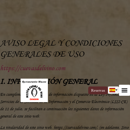
AVISO LEGAL Y CONDICIONES
GENERALES DE USO
https://cuevasdelvino.com
I. INFORMACIÓN GENERAL
Reservas
En cumplimiento con el deber de información dispuesto en la Ley 34/2002 de
Servicios de la Sociedad de la Información y el Comercio Electrónico (LSSI-CE)
de 11 de julio, se facilitan a continuación los siguientes datos de información
general de este sitio web:
La titularidad de este sitio web, https://cuevasdelvino.com/, (en adelante, Sitio