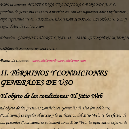
Web) la ostenta: HOSTELERÍA TRADICIONAL ESPAÑOLA, S.L,
provista de NIF: B83154179 e inscrita en: con los siguientes datos registrales: ,
cuyo representante es: HOSTELERÍA TRADICIONAL ESPAÑOLA, S.L, y
cuyos datos de contacto son:
Dirección: C/ BENITO HORTELANO, 13 – 28370, CHINCHÓN MADRID
Teléfono de contacto: 91 894 09 40
Email de contacto:
cuevasdelvino@cuevasdelvino.com
II. TÉRMINOS Y CONDICIONES
GENERALES DE USO
El objeto de las condiciones: El Sitio Web
El objeto de las presentes Condiciones Generales de Uso (en adelante,
Condiciones) es regular el acceso y la utilización del Sitio Web. A los efectos de
las presentes Condiciones se entenderá como Sitio Web: la apariencia externa de