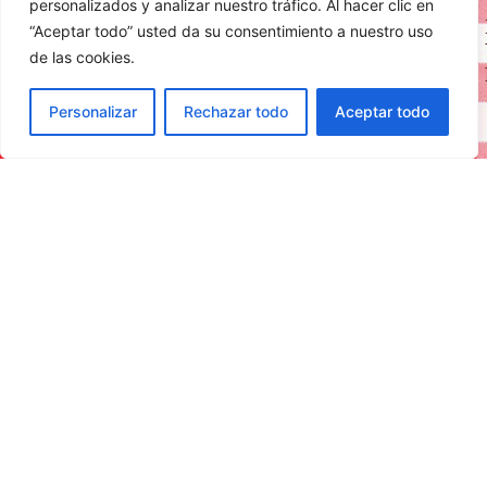
personalizados y analizar nuestro tráfico. Al hacer clic en
NAVEGACIÓN
“Aceptar todo” usted da su consentimiento a nuestro uso
Inicio
de las cookies.
Nuestra historia
Personalizar
Rechazar todo
Aceptar todo
Curiosidades
Gastronomía
Eventos
Contacto