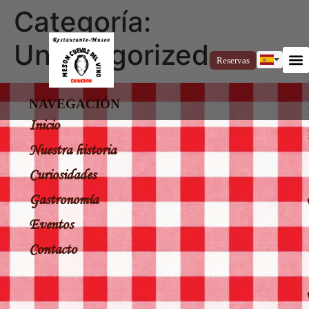
Categoría:
Uncategorized
Reservas
NAVEGACIÓN
Inicio
Nuestra historia
Curiosidades
Gastronomía
Eventos
Contacto